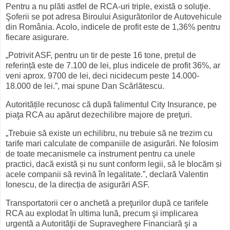
Pentru a nu plăti astfel de RCA-uri triple, există o soluţie.
Şoferii se pot adresa Biroului Asigurătorilor de Autovehicule
din România. Acolo, indicele de profit este de 1,36% pentru
fiecare asigurare.
„Potrivit ASF, pentru un tir de peste 16 tone, prețul de
referință este de 7.100 de lei, plus indicele de profit 36%, ar
veni aprox. 9700 de lei, deci nicidecum peste 14.000-
18.000 de lei.”, mai spune Dan Scărlătescu.
Autoritățile recunosc că după falimentul City Insurance, pe
piaţa RCA au apărut dezechilibre majore de preţuri.
„Trebuie să existe un echilibru, nu trebuie să ne trezim cu
tarife mari calculate de companiile de asigurări. Ne folosim
de toate mecanismele ca instrument pentru ca unele
practici, dacă există și nu sunt conform legii, să le blocăm și
acele companii să revină în legalitate.”, declară Valentin
Ionescu, de la direcția de asigurări ASF.
Transportatorii cer o anchetă a preţurilor după ce tarifele
RCA au explodat în ultima lună, precum şi implicarea
urgentă a Autorităţii de Supraveghere Financiară şi a