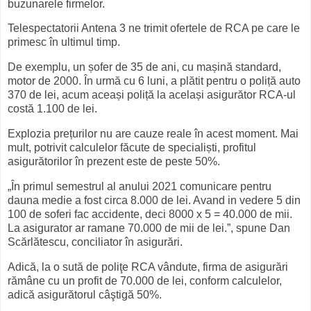
buzunarele firmelor.
Telespectatorii Antena 3 ne trimit ofertele de RCA pe care le
primesc în ultimul timp.
De exemplu, un șofer de 35 de ani, cu mașină standard,
motor de 2000. În urmă cu 6 luni, a plătit pentru o poliță auto
370 de lei, acum aceași poliță la același asigurător RCA-ul
costă 1.100 de lei.
Explozia prețurilor nu are cauze reale în acest moment. Mai
mult, potrivit calculelor făcute de specialiști, profitul
asigurătorilor în prezent este de peste 50%.
„În primul semestrul al anului 2021 comunicare pentru
dauna medie a fost circa 8.000 de lei. Avand in vedere 5 din
100 de soferi fac accidente, deci 8000 x 5 = 40.000 de mii.
La asigurator ar ramane 70.000 de mii de lei.”, spune Dan
Scărlătescu, conciliator în asigurări.
Adică, la o sută de poliţe RCA vândute, firma de asigurări
rămâne cu un profit de 70.000 de lei, conform calculelor,
adică asigurătorul câştigă 50%.