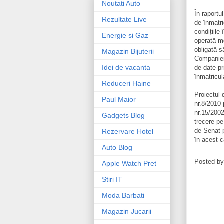
Noutati Auto
În raportu
Rezultate Live
de înmatri
condițiile
Energie si Gaz
operată mo
obligată s
Magazin Bijuterii
Companiei
Idei de vacanta
de date pr
înmatricul
Reduceri Haine
Proiectul
Paul Maior
nr.8/2010
nr.15/2002 
Gadgets Blog
trecere pe
de Senat p
Rezervare Hotel
în acest c
Auto Blog
Posted b
Apple Watch Pret
Stiri IT
Moda Barbati
Magazin Jucarii