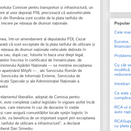
aportului Comisiei pentru transporturi și infrastructură, un
t al unor deputați PNL precizează că autovehiculele
ii din România sunt scutite de la plata tarifului de
Popular
și trecere pe rețeaua de drumuri naționale.
Cele mai
ea, într-un amendament al deputatului PDL Cezar
Euroins, 
rată că sunt exceptate de la plata tarifului de utilizare și
financiar
 rețeaua de drumuri naționale vehiculele deținute în
ea sau, după caz, folosite în baza unui drept legal,
Probleme
telor înscrise în certificatul de înmatriculare, de
Cu cât s
Ministerului Apărării Naționale — se menține exceptarea
modifică 
or aparținând MApN — , ale Serviciului Român de
reducere 
, Serviciului de Informații Externe, Serviciului de
cații Speciale și ale Administrației Naționale a
Intrebari
relor.
Ce este 
damentul liberalilor, adoptat de Comisia pentru
cumpăra 
ri, este completat cadrul legislativ în vigoare astfel încât
RCA-ul s
ie, care intervine în caz de dezastre în viețile
auto rapi
și care asigură comunităților locale sprijin logistic în
ificile, va beneficia de un important suport prin exceptarea
RCASuperI
 tarifului de utilizare a infrastructurii", a declarat
cu plata 
liberal Dan Simedru.