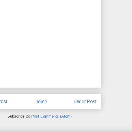
ost
Home
Older Post
Subscribe to:
Post Comments (Atom)