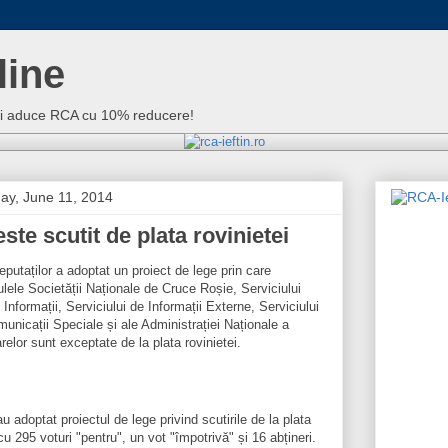
line
iti aduce RCA cu 10% reducere!
y, June 11, 2014
ste scutit de plata rovinietei
utaților a adoptat un proiect de lege prin care
lele Societății Naționale de Cruce Roșie, Serviciului
nformații, Serviciului de Informații Externe, Serviciului
unicații Speciale și ale Administrației Naționale a
relor sunt exceptate de la plata rovinietei.
au adoptat proiectul de lege privind scutirile de la plata
 cu 295 voturi "pentru", un vot "împotrivă" și 16 abțineri.