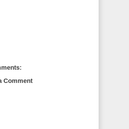
mments:
 a Comment