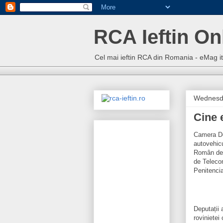
RCA Ieftin On
Cel mai ieftin RCA din Romania - eMag 
Wednesda
Cine e
Camera Dep
autovehicu
Român de I
de Telecom
Penitencia
Deputații 
rovinietei