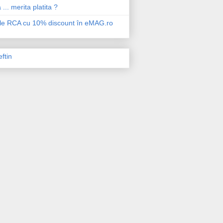
 ... merita platita ?
ile RCA cu 10% discount în eMAG.ro