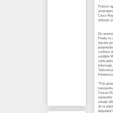
Potrivit r
amendamen
Crucii Roș
utilizare 
De asemen
Preda se a
trecere pe
proprietat
conform da
unitățile 
vehiculel
Informații
Telecomuni
Penitencia
"Prin amen
transportu
Crucea Roș
oamenilor 
situații d
de la plata
deputatul 