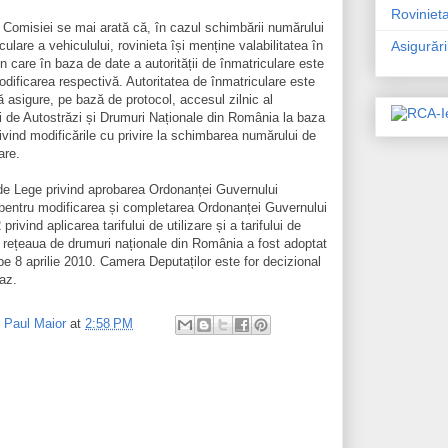
Rovinieta
l Comisiei se mai arată că, în cazul schimbării numărului
culare a vehiculului, rovinieta își menține valabilitatea în
Asigurăr
 în care în baza de date a autorității de înmatriculare este
dificarea respectivă. Autoritatea de înmatriculare este
ă asigure, pe bază de protocol, accesul zilnic al
 de Autostrăzi și Drumuri Naționale din România la baza
ivind modificările cu privire la schimbarea numărului de
are.
 de Lege privind aprobarea Ordonanței Guvernului
 pentru modificarea și completarea Ordonanței Guvernului
privind aplicarea tarifului de utilizare și a tarifului de
 rețeaua de drumuri naționale din România a fost adoptat
e 8 aprilie 2010. Camera Deputaților este for decizional
az.
y
Paul Maior
at
2:58 PM