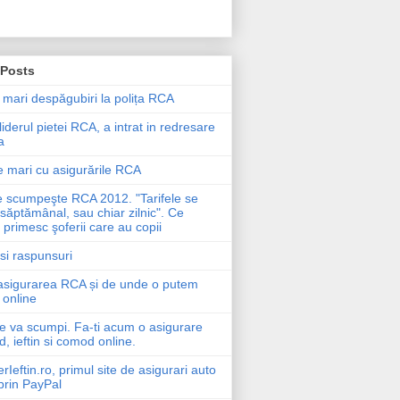
 Posts
 mari despăgubiri la polița RCA
liderul pietei RCA, a intrat in redresare
a
 mari cu asigurările RCA
e scumpeşte RCA 2012. "Tarifele se
săptămânal, sau chiar zilnic". Ce
primesc şoferii care au copii
 si raspunsuri
asigurarea RCA și de unde o putem
online
e va scumpi. Fa-ti acum o asigurare
d, ieftin si comod online.
eftin.ro, primul site de asigurari auto
prin PayPal