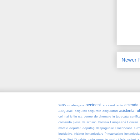
Newer P
accident
amenda
9695.ro
abrogare
accident auto
asigurari
asistenta ru
asigurari asigurare
asiguratorii
cel mai ieftin rca
cerere de chemare in judecata
certifi
comanda piese de schimb
Comisia Europeană
Comisia 
morale
deputati
deputaţi
despagubire
Diaconeasa
e-ro
legislativa
initiator
inmatriculare
înmatriculare
inmatricular
Dezvoltării Durabile
moto romania
motociclete
motorina