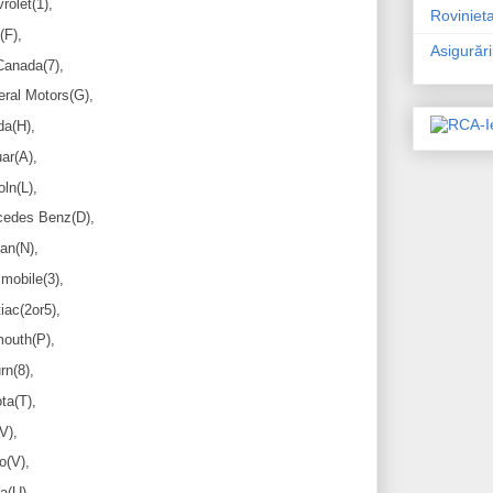
rolet(1),
Rovinieta
(F),
Asigurăr
anada(7),
ral Motors(G),
a(H),
ar(A),
oln(L),
edes Benz(D),
an(N),
mobile(3),
iac(2or5),
outh(P),
rn(8),
ta(T),
V),
o(V),
a(U).