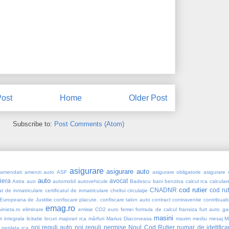
ost
Home
Older Post
Subscribe to:
Post Comments (Atom)
asigurare
asigurare auto
amendati
amenzi auto
ASF
asigurare obligatorie
asigurare 
auto
tiera
avocat
Astra
auo
automobil
autovehicule
Badescu
bani
benzina
calcul rca
calcular
cod rutier
CNADNR
cod ru
cat de inmatriculare
certificatul de inmatriculare
cheltui
circulaţie
Europeana de Justitie
confiscare placute. confiscare talon auto
contract
contraventie
contribuabi
emag.ro
vinieta.ro
eliminare
emisie CO2
euro
femei
formula de calcul
fransiza
furt auto
ga
masini
i
integrala
licitatie
locuri
majorari rca
mărfuri
Marius Diaconeasa
maxim
mediu
mesaj
M
noi reguli auto
noi reguli permise
Noul Cod Rutier
numar de idetifica
neplata rca