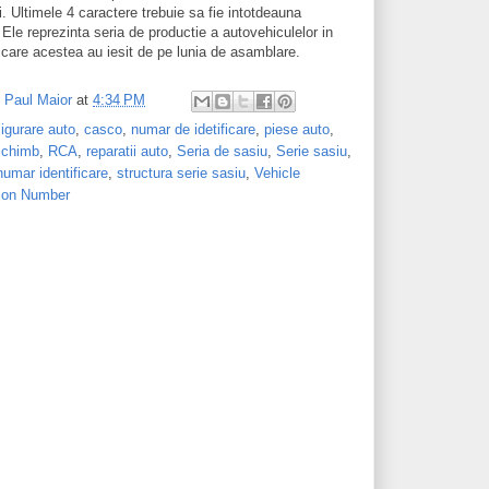
i. Ultimele 4 caractere trebuie sa fie intotdeauna
Ele reprezinta seria de productie a autovehiculelor in
 care acestea au iesit de pe lunia de asamblare.
y
Paul Maior
at
4:34 PM
igurare auto
,
casco
,
numar de idetificare
,
piese auto
,
schimb
,
RCA
,
reparatii auto
,
Seria de sasiu
,
Serie sasiu
,
numar identificare
,
structura serie sasiu
,
Vehicle
tion Number