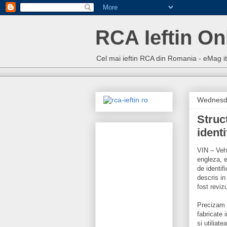
RCA Ieftin On
Cel mai ieftin RCA din Romania - eMag 
Wednesda
Struc
identi
VIN – Veh
engleza, e
de identif
descris in
fost revizu
Precizam c
fabricate 
si utiliat