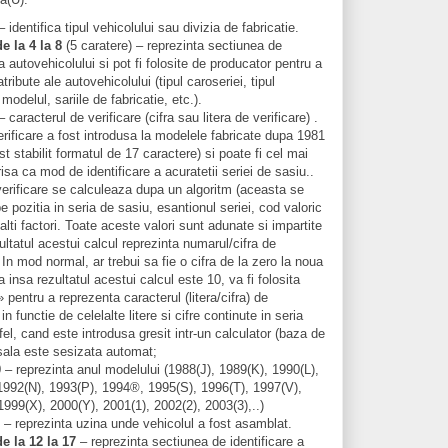
 identifica tipul vehicolului sau divizia de fabricatie.
de la 4 la 8
(5 caratere) – reprezinta sectiunea de
a autovehicolului si pot fi folosite de producator pentru a
atribute ale autovehicolului (tipul caroseriei, tipul
modelul, sariile de fabricatie, etc.).
 caracterul de verificare (cifra sau litera de verificare) .
erificare a fost introdusa la modelele fabricate dupa 1981
st stabilit formatul de 17 caractere) si poate fi cel mai
isa ca mod de identificare a acuratetii seriei de sasiu..
verificare se calculeaza dupa un algoritm (aceasta se
 pozitia in seria de sasiu, esantionul seriei, cod valoric
i alti factori. Toate aceste valori sunt adunate si impartite
ultatul acestui calcul reprezinta numarul/cifra de
. In mod normal, ar trebui sa fie o cifra de la zero la noua
a insa rezultatul acestui calcul este 10, va fi folosita
» pentru a reprezenta caracterul (litera/cifra) de
 in functie de celelalte litere si cifre continute in seria
fel, cand este introdusa gresit intr-un calculator (baza de
sala este sesizata automat;
0
– reprezinta anul modelului (1988(J), 1989(K), 1990(L),
1992(N), 1993(P), 1994®, 1995(S), 1996(T), 1997(V),
999(X), 2000(Y), 2001(1), 2002(2), 2003(3),..)
– reprezinta uzina unde vehicolul a fost asamblat.
de la 12 la 17
– reprezinta sectiunea de identificare a