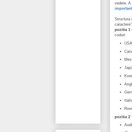
vedere. A 
importanta
Structura
caractere”
pozitia 1
–
coduri:
USA(
Cana
Mexi
Japo
Kore
Angl
Germ
Itali
Roma
pozitia 2
Audi