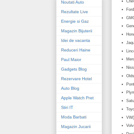
Chev
Noutati Auto
Ford
Rezultate Live
GMC
Energie si Gaz
Gene
Magazin Bijuterii
Hond
Idei de vacanta
Jaqu
Reduceri Haine
Linc
Merc
Paul Maior
Niss
Gadgets Blog
Olds
Rezervare Hotel
Pont
Auto Blog
Plym
Apple Watch Pret
Satu
Stiri IT
Toyo
Moda Barbati
VW(
Volv
Magazin Jucarii
Daci