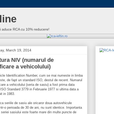
line
iti aduce RCA cu 10% reducere!
y, March 19, 2014
tura NIV (numarul de
ficare a vehicolului)
icle Identification Number, cum se mai numeste in limba
ste, de fapt un standard ISO, destul de recent. Numarul
icare a vehicolului (seria de sasiu) a fost prima data
 ISO Standard 3779 in Februarie 1977 si ultima data a
it in 1983.
a seriile de sasiu ale oricaror doua autovehicule
intr-o perioada de 30 de ani, nu sunt identice. Importanta
ea seriei sasiului este foarte mare din multe puncte de