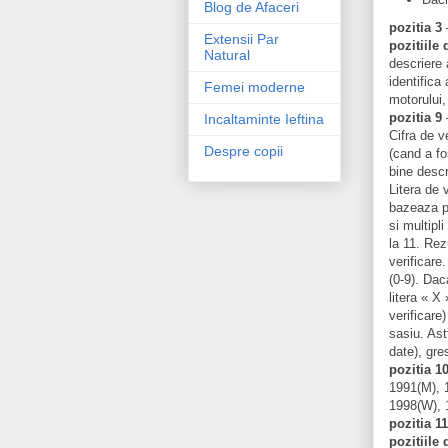
Blog de Afaceri
pozitia 3
–
Extensii Par
pozitiile 
Natural
descriere 
identifica 
Femei moderne
motorului, 
pozitia 9
–
Incaltaminte Ieftina
Cifra de v
Despre copii
(cand a fo
bine descr
Litera de 
bazeaza pe
si multipl
la 11. Rez
verificare
(0-9). Dac
litera « X 
verificare)
sasiu. Ast
date), gre
pozitia 1
1991(M), 
1998(W), 1
pozitia 11
pozitiile 