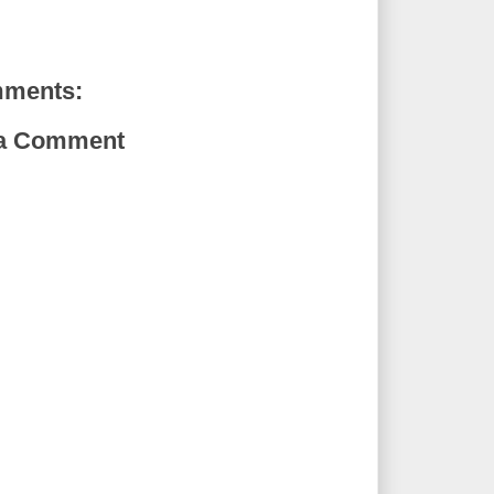
mments:
 a Comment