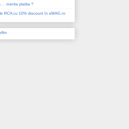
 ... merita platita ?
ile RCA cu 10% discount în eMAG.ro