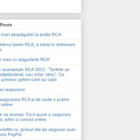
 Posts
 mari despăgubiri la polița RCA
liderul pietei RCA, a intrat in redresare
a
 mari cu asigurările RCA
e scumpeşte RCA 2012. "Tarifele se
săptămânal, sau chiar zilnic". Ce
primesc şoferii care au copii
 si raspunsuri
asigurarea RCA și de unde o putem
online
e va scumpi. Fa-ti acum o asigurare
d, ieftin si comod online.
eftin.ro, primul site de asigurari auto
prin PayPal