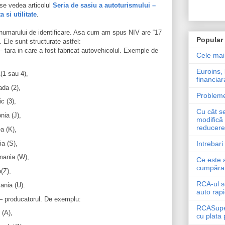
se vedea articolul
Seria de sasiu a autoturismului –
 si utilitate
.
 numarului de identificare. Asa cum am spus NIV are “17
Popular
. Ele sunt structurate astfel:
 tara in care a fost fabricat autovehicolul. Exemple de
Cele mai
Euroins, 
1 sau 4),
financiar
da (2),
Probleme
c (3),
Cu cât s
nia (J),
modifică 
reducere 
a (K),
ia (S),
Intrebari
ania (W),
Ce este 
cumpăra 
a(Z),
RCA-ul s
nia (U).
auto rapi
– producatorul. De exemplu:
RCASuperI
 (A),
cu plata 