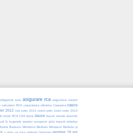
asigurare rca
obligatorie auto
asigurarea masinii
casco
e
calculator RCA
capacitatea cilindrica
Carpatica
tier 2012
cod rutier 2013
codul rutier
codul rutier 2013
daune
li
creste RCA
CSA
dacia
daune morale
daunele
ură în bugetele statelor europene
ghid
impozit
initiativa
ihaela Badescu
Ministerul Mediului
Ministerul Mediului şi
re
permise 16 ani
o data pe luna
obligatii
Omniasig