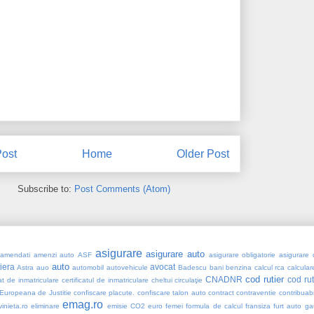
ost
Home
Older Post
Subscribe to:
Post Comments (Atom)
asigurare
asigurare auto
amendati
amenzi auto
ASF
asigurare obligatorie
asigurare 
auto
tiera
avocat
Astra
auo
automobil
autovehicule
Badescu
bani
benzina
calcul rca
calcular
cod rutier
CNADNR
cod ru
cat de inmatriculare
certificatul de inmatriculare
cheltui
circulaţie
Europeana de Justitie
confiscare placute. confiscare talon auto
contract
contraventie
contribuabi
emag.ro
vinieta.ro
eliminare
emisie CO2
euro
femei
formula de calcul
fransiza
furt auto
ga