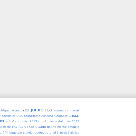
asigurare rca
obligatorie auto
asigurarea masinii
casco
e
calculator RCA
capacitatea cilindrica
Carpatica
tier 2012
cod rutier 2013
codul rutier
codul rutier 2013
daune
li
creste RCA
CSA
dacia
daune morale
daunele
ură în bugetele statelor europene
ghid
impozit
initiativa