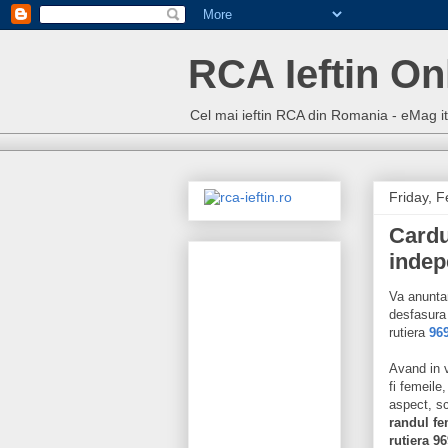
RCA Ieftin On
Cel mai ieftin RCA din Romania - eMag 
Friday, 
Cardu
indep
Va anunt
desfasura
rutiera
96
Avand in v
fi femeile
aspect, sc
randul fe
rutiera 96