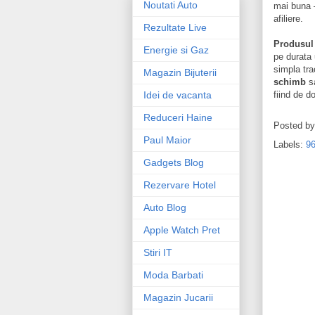
Noutati Auto
mai buna –
afiliere.
Rezultate Live
Produsul
Energie si Gaz
pe durata 
simpla tr
Magazin Bijuterii
schimb
s
Idei de vacanta
fiind de d
Reduceri Haine
Posted b
Paul Maior
Labels:
96
Gadgets Blog
Rezervare Hotel
Auto Blog
Apple Watch Pret
Stiri IT
Moda Barbati
Magazin Jucarii