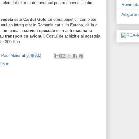
 element extrem de favorabil pentru conversiile din
Rovinieta
Asigurăr
 vedeta
este
Cardul Gold
ce ofera beneficii complete
unui an intreg atat in Romania cat si in Europa, de la o
actare pana la
servicii speciale
cum ar fi
masina la
au
transport cu avionul
. Costul de achizitie al acestuia
oar 300 Ron.
y
Paul Maior
at
8:49 AM
95.ro