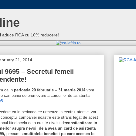
line
iti aduce RCA cu 10% reducere!
February 21, 2014
l 9695 – Secretul femeii
endente!
am ca in
perioada 20 februarie – 31 martie 2014
vom
 o campanie de promovare a cardurilor de asistenta
95
.
edere ca in perioada ce urmeaza in centrul atentiei vor
, conceptul campaniei noastre este strans legat de acest
opul fiind acela de a creste nivelul de
constientizare in
meilor asupra nevoii de a avea un card de asistenta
95,
precum si
multiplele beneficii pe care acestea le