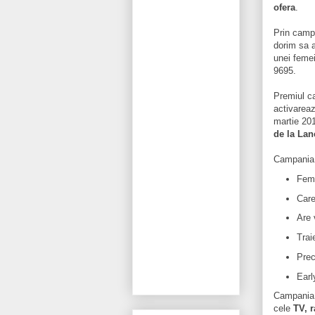
ofera
.
Prin camp
dorim sa a
unei femei
9695.
Premiul c
activareaz
martie 20
de la Lan
Campania s
Feme
Care
Are 
Trai
Prec
Earl
Campania 
cele
TV, r