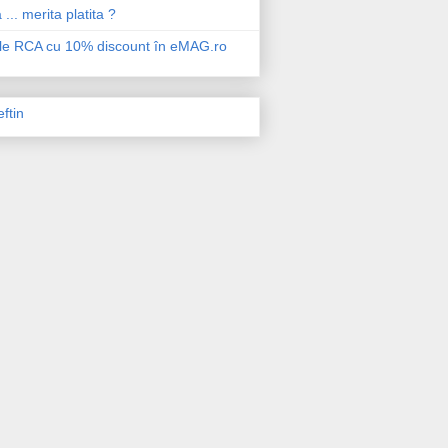
 ... merita platita ?
ile RCA cu 10% discount în eMAG.ro