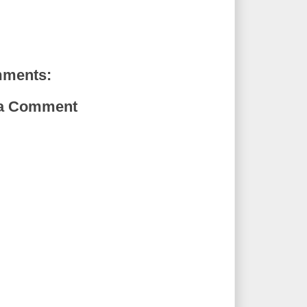
mments:
 a Comment