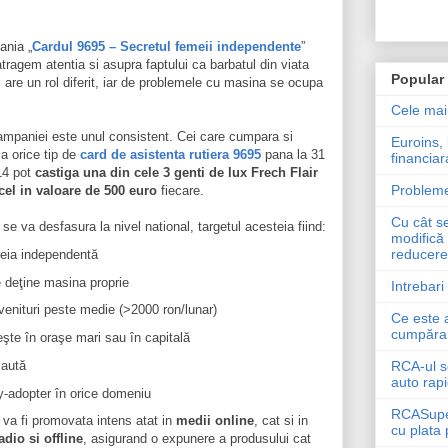
ania „
Cardul 9695 – Secretul femeii independente
”
tragem atentia si asupra faptului ca barbatul din viata
Popular
 are un rol diferit, iar de problemele cu masina se ocupa
Cele mai
ampaniei este unul consistent. Cei care cumpara si
Euroins, 
a orice tip de
card de asistenta rutiera 9695
pana la 31
financiar
14 pot
castiga una din cele 3 genti de lux Frech Flair
Probleme
cel in valoare de 500 euro
fiecare.
Cu cât s
e va desfasura la nivel national, targetul acesteia fiind:
modifică 
reducere 
ia independentă
 deţine masina proprie
Intrebari
venituri peste medie (>2000 ron/lunar)
Ce este 
cumpăra 
eşte în oraşe mari sau în capitală
aută
RCA-ul s
auto rapi
y-adopter în orice domeniu
RCASuperI
va fi promovata intens atat in
medii online
, cat si in
cu plata 
adio si offline
, asigurand o expunere a produsului cat