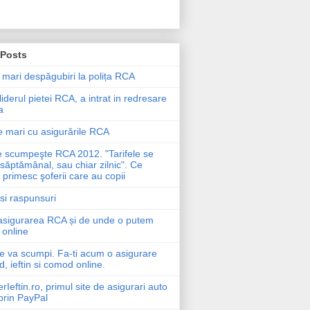
 Posts
 mari despăgubiri la polița RCA
liderul pietei RCA, a intrat in redresare
a
 mari cu asigurările RCA
e scumpeşte RCA 2012. "Tarifele se
săptămânal, sau chiar zilnic". Ce
primesc şoferii care au copii
 si raspunsuri
asigurarea RCA și de unde o putem
online
e va scumpi. Fa-ti acum o asigurare
d, ieftin si comod online.
eftin.ro, primul site de asigurari auto
prin PayPal