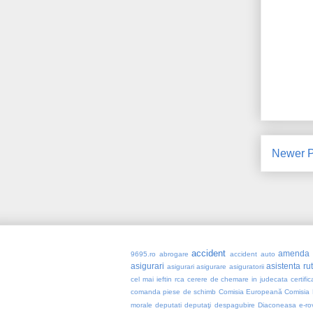
Newer P
accident
amenda
9695.ro
abrogare
accident auto
asigurari
asistenta ru
asigurari asigurare
asiguratorii
cel mai ieftin rca
cerere de chemare in judecata
certifi
comanda piese de schimb
Comisia Europeană
Comisia 
morale
deputati
deputaţi
despagubire
Diaconeasa
e-ro