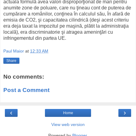
actuala formulă avea valori disproporţionat de mari pentru
anumite zone de poluare, care nu ţineau cont de puterea de
cumpărare a românilor, conţinea în calculul său, în afară de
emisia de CO2, şi capacitatea cilindrică (deşi acest criteriu
era deja taxat la impozitul pe maşină, plătit la administraţia
locală), era discriminatorie şi atragea ameninţări cu
infringementul din partea UE.
Paul Maior
at
12:33 AM
Share
No comments:
Post a Comment
‹
›
Home
View web version
Powered by
Blogger
.