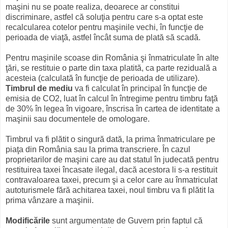
maşini nu se poate realiza, deoarece ar constitui
discriminare, astfel că soluţia pentru care s-a optat este
recalcularea cotelor pentru maşinile vechi, în funcţie de
perioada de viaţă, astfel încât suma de plată să scadă.
Pentru maşinile scoase din România şi înmatriculate în alte
ţări, se restituie o parte din taxa platită, ca parte reziduală a
acesteia (calculată în funcţie de perioada de utilizare).
Timbrul de mediu
va fi calculat în principal în funcţie de
emisia de CO2, luat în calcul în întregime pentru timbru faţă
de 30% în legea în vigoare, înscrisa în cartea de identitate a
maşinii sau documentele de omologare.
Timbrul va fi plătit o singură dată, la prima înmatriculare pe
piaţa din România sau la prima transcriere. În cazul
proprietarilor de maşini care au dat statul în judecată pentru
restituirea taxei încasate ilegal, dacă acestora li s-a restituit
contravaloarea taxei, precum şi a celor care au înmatriculat
autoturismele fără achitarea taxei, noul timbru va fi plătit la
prima vânzare a maşinii.
Modificările
sunt argumentate de Guvern prin faptul că