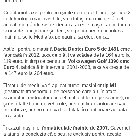
non-euro.
Cuantumul taxei pentru maşinile non-euro, Euro 1 şi Euro 2,
cu tehnologii mai învechite, va fi totuşi mai mic decât cel
actual, mergându-se pe ideea că aceste maşini au o durată
scurtă de funcţionare şi, deci, vor polua pentru un interval
mai mic, scrie Mediafax pe pagina sa electronica.
Astfel, pentru o maşină
Dacia Duster Euro 5 de 1461 cmc
,
fabricată în 2012, taxa de plătit va scădea de la 164 euro la
119 euro, în timp ce pentru un
Volkswagen Golf 1390 cmc
Euro 4,
fabricată în intervalul 2001-2003, taxa va creşte de
la 147 euro la 264 euro.
Timbrul de mediu va fi aplicat numai maşinilor
tip M1
(destinate transportului de persoane care au, în afara
scaunului conducătorului, cel mult opt locuri pe scaune), nu
şi celorlalte tipuri de vehicule, precum tiruri, autocare sau
microbuze, pentru care va fi achitată în continuare actuala
taxă auto.
În cazul maşinilor
înmatriculate înainte de 2007
, Guvernul
a ajuns la concluzia că o scutire exclusiv pentru aceste